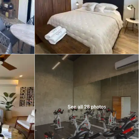
 USD
Información y
Documentación del
SD
Inmueble
Quejas, Sugerencias y
Cumplimiento
See all 28 photos